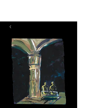
Julie Feferman Arte