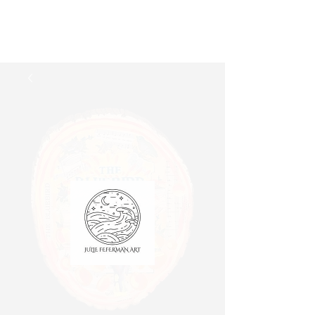
Julie Feferman Arte