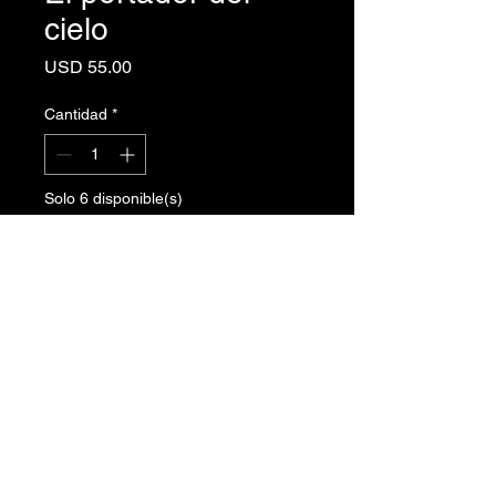
cielo
Precio
USD 55.00
Cantidad
*
Solo 6 disponible(s)
Agregar al carrito
Realizar compra
©2023 by Julie Feferman Art