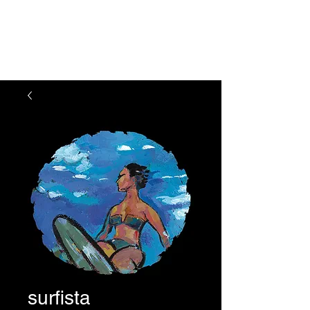
Arte de Julie
Feferman
surfista